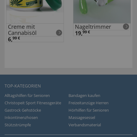
Creme mit
Nageltrimmer
Cannabisöl
19,
99 €
6,
99 €
TOP-KATEGORIEN
Alltagshilfen für Senioren
Bandagen kaufen
Christopeit Sport Fitnessgeräte
Freizeitanzüge Herren
Gastrock Gehstöcke
Hörhilfen für Senioren
Inkontinenzhosen
Massagesessel
Stützstrümpfe
Verbandsmaterial