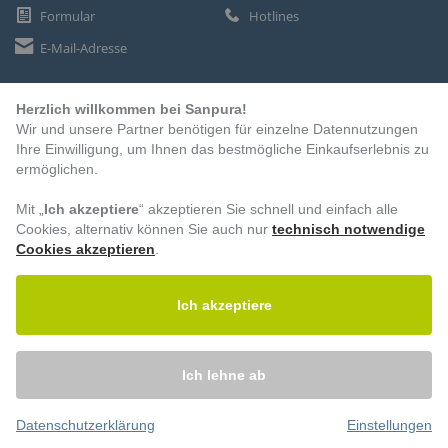
Formular
Hotlines
E-Mail-Adresse
Herzlich willkommen bei Sanpura!
ZAHLUNGSARTEN
Wir und unsere Partner benötigen für einzelne Datennutzungen
Vorkasse
Ihre Einwilligung, um Ihnen das bestmögliche Einkaufserlebnis zu
ermöglichen.
Rechnung
Lastschrift
Mit „
Ich akzeptiere
“ akzeptieren Sie schnell und einfach alle
Cookies, alternativ können Sie auch nur
technisch notwendige
Cookies akzeptieren
.
BESUCHEN SIE UNS
Ich akzeptiere
Ich lehne ab
Datenschutzerklärung
Einstellungen
© 2026 – Sanpura. Alle Rechte vorbehalten.