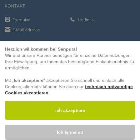
KONTAKT
Formular
Hotlines
E-Mail-Adresse
Herzlich willkommen bei Sanpura!
ZAHLUNGSARTEN
Wir und unsere Partner benötigen für einzelne Datennutzungen
Vorkasse
Ihre Einwilligung, um Ihnen das bestmögliche Einkaufserlebnis zu
ermöglichen.
Rechnung
Lastschrift
Mit „
Ich akzeptiere
“ akzeptieren Sie schnell und einfach alle
Cookies, alternativ können Sie auch nur
technisch notwendige
Cookies akzeptieren
.
BESUCHEN SIE UNS
Ich akzeptiere
Ich lehne ab