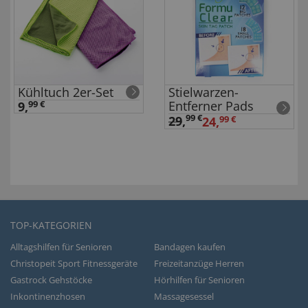
Kühltuch 2er-Set
Stielwarzen-
Entferner Pads
9,
99 €
99 €
29
,
24,
99 €
TOP-KATEGORIEN
Alltagshilfen für Senioren
Bandagen kaufen
Christopeit Sport Fitnessgeräte
Freizeitanzüge Herren
Gastrock Gehstöcke
Hörhilfen für Senioren
Inkontinenzhosen
Massagesessel