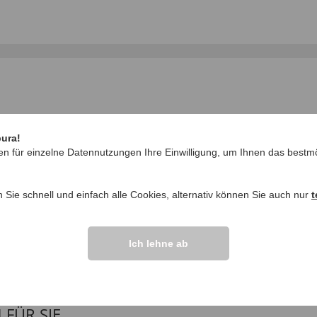
pura!
en für einzelne Datennutzungen Ihre Einwilligung, um Ihnen das bestmö
IHRE FRAGEN ZU
n Sie schnell und einfach alle Cookies, alternativ können Sie auch nur
t
Frage stellen
ikel vor.
Ich lehne ab
ÜR SIE...