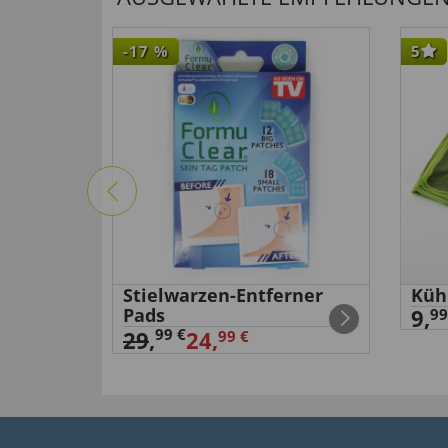
-17
%
5
Stielwarzen-Entferner
Küh
Pads
9,
99
99 €
29
,
24,
99 €