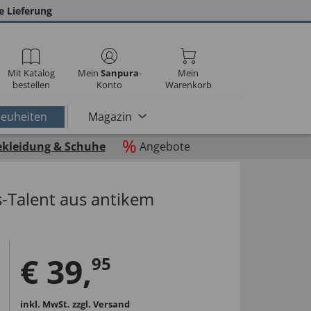
e Lieferung
Mit Katalog
Mein
Sanpura
-
Mein
bestellen
Konto
Warenkorb
euheiten
Magazin
%
ekleidung & Schuhe
Angebote
s-Talent aus antikem
€
39
,
95
inkl. MwSt.
zzgl. Versand