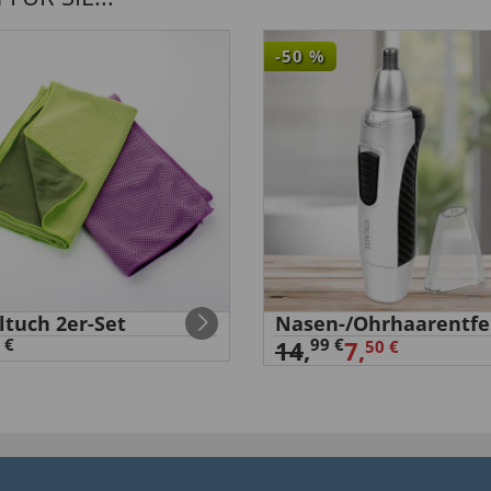
-50
%
ltuch 2er-Set
Nasen-/Ohrhaarentfe
 €
99 €
14
,
7,
50 €