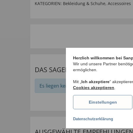
KATEGORIEN:
Bekleidung & Schuhe
,
Accessoires
Herzlich willkommen bei San
Wir und unsere Partner benötig
DAS SAGEN UNSERE KUNDEN
ermöglichen.
Mit „
Ich akzeptiere
“ akzeptiere
Es liegen keine Bewertungen zu diesem Art
Cookies akzeptieren
.
Einstellungen
Datenschutzerklärung
AUSGEWÄHLTE EMPFEHLUNGEN F