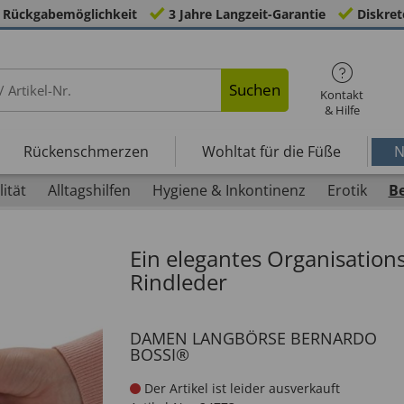
 Rückgabemöglichkeit
3 Jahre Langzeit-Garantie
Diskret
Suchen
Kontakt
& Hilfe
Rückenschmerzen
Wohltat für die Füße
N
ität
Alltagshilfen
Hygiene & Inkontinenz
Erotik
B
Ein elegantes Organisation
Rindleder
DAMEN LANGBÖRSE BERNARDO
BOSSI®
Der Artikel ist leider ausverkauft