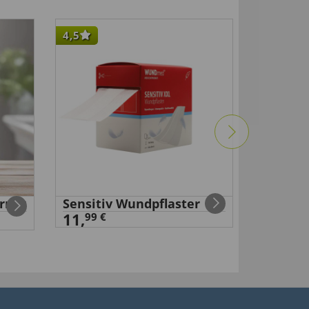
4,5
4,5
rner
Sensitiv Wundpflaster
Erste-H
11,
2,
99 €
99 €