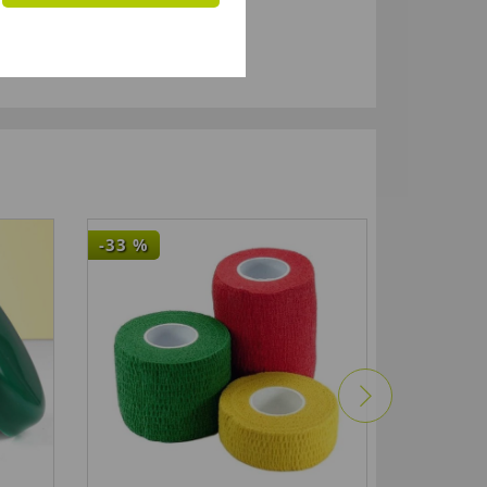
-33
%
NEU