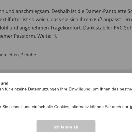
 und anschmiegsam. Deshalb ist die Damen-Pantolette Sof
extilfutter ist so weich, dass sie sich Ihrem Fuß anpasst. 
fühl und angenehmen Tragekomfort. Dank stabiler PVC-Sohle 
quemer Passform. Weite: H.
antoletten
,
Schuhe
pura!
en für einzelne Datennutzungen Ihre Einwilligung, um Ihnen das bestmö
n Sie schnell und einfach alle Cookies, alternativ können Sie auch nur
t
IHRE FRAGEN ZU
Ich lehne ab