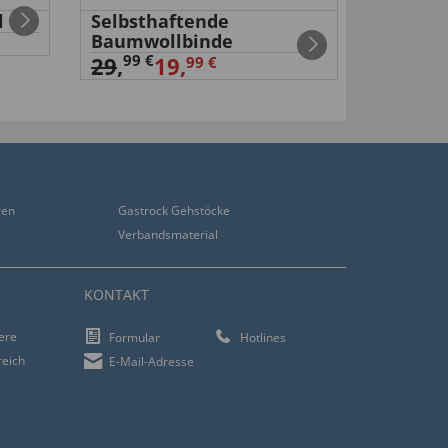
l
Selbsthaftende
Mini-Hö
Baumwollbinde
26,
99 €
99 €
29
,
19,
99 €
ren
Gastrock Gehstöcke
Verbandsmaterial
KONTAKT
iere
Formular
Hotlines
reich
E-Mail-Adresse