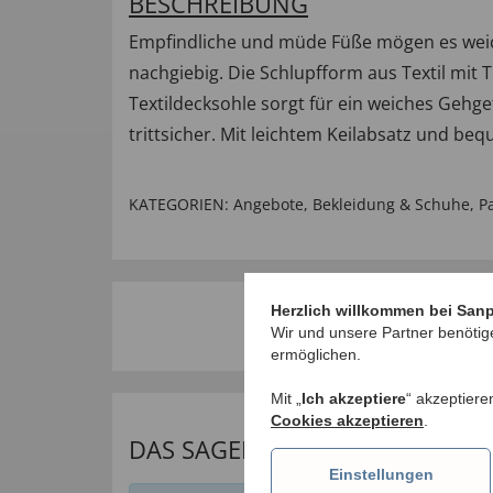
BESCHREIBUNG
Empfindliche und müde Füße mögen es weich
nachgiebig. Die Schlupfform aus Textil mit T
Textildecksohle sorgt für ein weiches Gehge
trittsicher. Mit leichtem Keilabsatz und be
KATEGORIEN:
Angebote
,
Bekleidung & Schuhe
,
P
Herzlich willkommen bei San
Wir und unsere Partner benötig
ermöglichen.
Mit „
Ich akzeptiere
“ akzeptiere
Cookies akzeptieren
.
DAS SAGEN UNSERE KUNDEN
Einstellungen