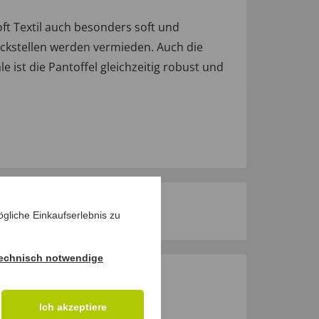
t Textil auch besonders soft und
Druckstellen werden vermieden. Auch die
ist die Pantoffel gleichzeitig robust und
gliche Einkaufserlebnis zu
echnisch notwendige
M PRODUKT
Ich akzeptiere