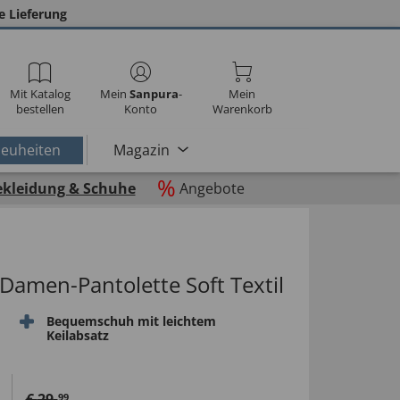
e Lieferung
Mit Katalog
Mein
Sanpura
-
Mein
bestellen
Konto
Warenkorb
euheiten
Magazin
%
ekleidung & Schuhe
Angebote
amen-Pantolette Soft Textil
Bequemschuh mit leichtem
Keilabsatz
€
29
,
99