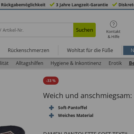
 Rückgabemöglichkeit
3 Jahre Langzeit-Garantie
Diskret
Suchen
Kontakt
& Hilfe
Rückenschmerzen
Wohltat für die Füße
N
ität
Alltagshilfen
Hygiene & Inkontinenz
Erotik
B
-
33
%
Weich und anschmiegsam: D
Soft-Pantoffel
Weiches Material