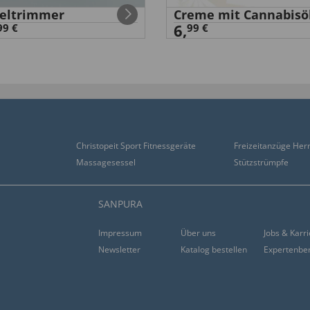
eltrimmer
Creme mit Cannabisö
6,
99 €
99 €
Christopeit Sport Fitnessgeräte
Freizeitanzüge Her
Massagesessel
Stützstrümpfe
SANPURA
Impressum
Über uns
Jobs & Karr
Newsletter
Katalog bestellen
Expertenbe