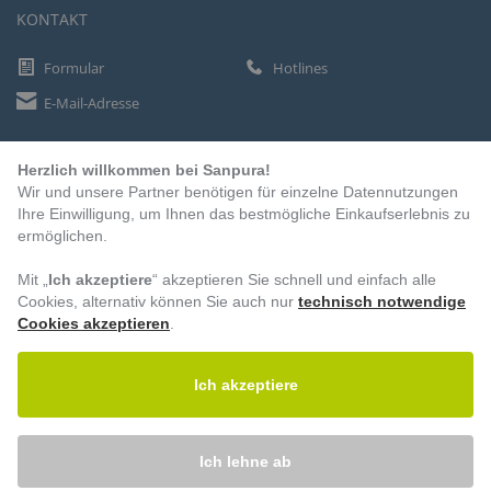
KONTAKT
Formular
Hotlines
E-Mail-Adresse
Herzlich willkommen bei Sanpura!
ZAHLUNGSARTEN
Wir und unsere Partner benötigen für einzelne Datennutzungen
Vorkasse
Ihre Einwilligung, um Ihnen das bestmögliche Einkaufserlebnis zu
ermöglichen.
Rechnung
Lastschrift
Mit „
Ich akzeptiere
“ akzeptieren Sie schnell und einfach alle
Cookies, alternativ können Sie auch nur
technisch notwendige
Cookies akzeptieren
.
BESUCHEN SIE UNS
Ich akzeptiere
Ich lehne ab