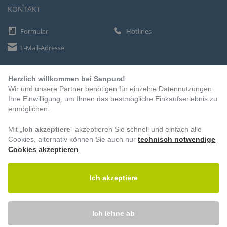
KONTAKT
Formular
Hotlines
E-Mail-Adresse
Herzlich willkommen bei Sanpura!
ZAHLUNGSARTEN
Wir und unsere Partner benötigen für einzelne Datennutzungen
Vorkasse
Ihre Einwilligung, um Ihnen das bestmögliche Einkaufserlebnis zu
ermöglichen.
Rechnung
Lastschrift
Mit „
Ich akzeptiere
“ akzeptieren Sie schnell und einfach alle
Cookies, alternativ können Sie auch nur
technisch notwendige
Cookies akzeptieren
.
BESUCHEN SIE UNS
Ich akzeptiere
Ich lehne ab