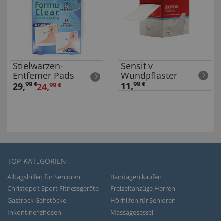
Stielwarzen-
Sensitiv
Entferner Pads
Wundpflaster
99 €
11,
99 €
29
,
24,
99 €
TOP-KATEGORIEN
Alltagshilfen für Senioren
Bandagen kaufen
Christopeit Sport Fitnessgeräte
Freizeitanzüge Herren
Gastrock Gehstöcke
Hörhilfen für Senioren
Inkontinenzhosen
Massagesessel