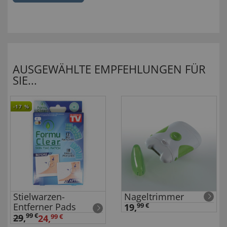
AUSGEWÄHLTE EMPFEHLUNGEN FÜR
SIE...
-17
%
Stielwarzen-
Nageltrimmer
Entferner Pads
19,
99 €
99 €
29
,
24,
99 €