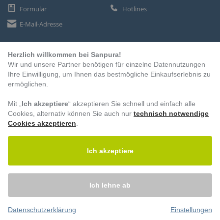
Formular
Hotlines
E-Mail-Adresse
Herzlich willkommen bei Sanpura!
ZAHLUNGSARTEN
Wir und unsere Partner benötigen für einzelne Datennutzungen
Vorkasse
Ihre Einwilligung, um Ihnen das bestmögliche Einkaufserlebnis zu
ermöglichen.
Rechnung
Lastschrift
Mit „
Ich akzeptiere
“ akzeptieren Sie schnell und einfach alle
Cookies, alternativ können Sie auch nur
technisch notwendige
Cookies akzeptieren
.
BESUCHEN SIE UNS
Ich akzeptiere
Ich lehne ab
Datenschutzerklärung
Einstellungen
© 2026 – Sanpura. Alle Rechte vorbehalten.