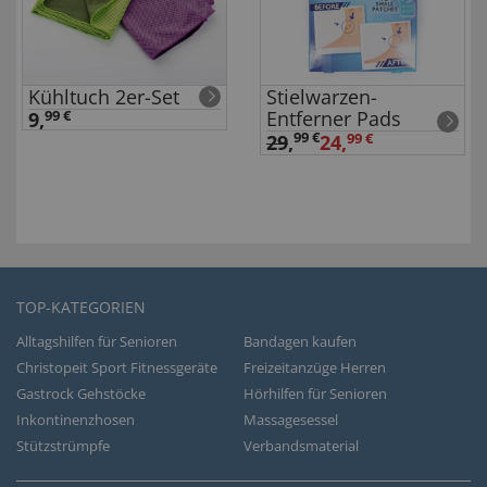
Kühltuch 2er-Set
Stielwarzen-
Entferner Pads
9,
99 €
99 €
29
,
24,
99 €
TOP-KATEGORIEN
Alltagshilfen für Senioren
Bandagen kaufen
Christopeit Sport Fitnessgeräte
Freizeitanzüge Herren
Gastrock Gehstöcke
Hörhilfen für Senioren
Inkontinenzhosen
Massagesessel
Stützstrümpfe
Verbandsmaterial