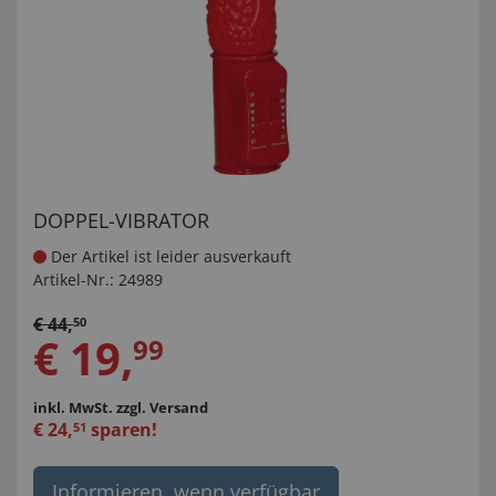
DOPPEL-VIBRATOR
Der Artikel ist leider ausverkauft
Artikel-Nr.:
24989
€
44
,
50
€
19
,
99
inkl. MwSt.
zzgl. Versand
€
24
,
sparen!
51
Informieren, wenn verfügbar