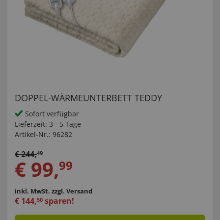
DOPPEL-WÄRMEUNTERBETT TEDDY
Sofort verfügbar
Lieferzeit:
3 - 5 Tage
Artikel-Nr.:
96282
€
244
,
49
€
99
,
99
inkl. MwSt.
zzgl. Versand
€
144
,
sparen!
50