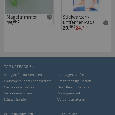
Nageltrimmer
Stielwarzen-
Entferner Pads
19,
99 €
99 €
29
,
24,
99 €
TOP-KATEGORIEN
Alltagshilfen für Senioren
Bandagen kaufen
Christopeit Sport Fitnessgeräte
Freizeitanzüge Herren
Gastrock Gehstöcke
Hörhilfen für Senioren
Inkontinenzhosen
Massagesessel
Stützstrümpfe
Verbandsmaterial
KUNDENSERVICE
SANPURA