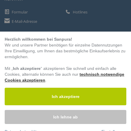
Formular
Hotlines
E-Mail-Adresse
Herzlich willkommen bei Sanpura!
ZAHLUNGSARTEN
Wir und unsere Partner benötigen für einzelne Datennutzungen
Vorkasse
Ihre Einwilligung, um Ihnen das bestmögliche Einkaufserlebnis zu
ermöglichen.
Rechnung
Lastschrift
Mit „
Ich akzeptiere
“ akzeptieren Sie schnell und einfach alle
Cookies, alternativ können Sie auch nur
technisch notwendige
Cookies akzeptieren
.
BESUCHEN SIE UNS
Ich akzeptiere
Ich lehne ab