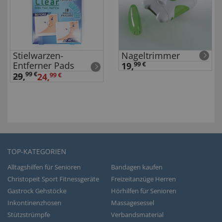
Stielwarzen-
Nageltrimmer
Entferner Pads
19,
99 €
99 €
29
,
24,
99 €
TOP-KATEGORIEN
Alltagshilfen für Senioren
Bandagen kaufen
Christopeit Sport Fitnessgeräte
Freizeitanzüge Herren
Gastrock Gehstöcke
Hörhilfen für Senioren
Inkontinenzhosen
Massagesessel
Stützstrümpfe
Verbandsmaterial