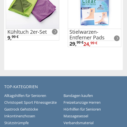
Kühltuch 2er-Set
Stielwarzen-
Entferner Pads
9,
99 €
99 €
29
,
24,
99 €
TOP-KATEGORIEN
Alltagshilfen für Senioren
Bandagen kaufen
Christopeit Sport Fitnessgeräte
Freizeitanzüge Herren
Gastrock Gehstöcke
Hörhilfen für Senioren
Inkontinenzhosen
Massagesessel
Stützstrümpfe
Verbandsmaterial