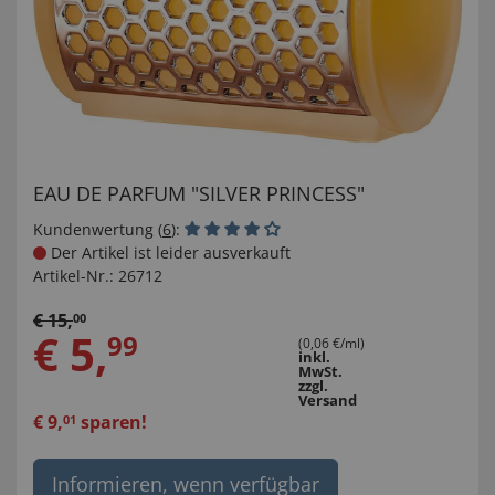
EAU DE PARFUM "SILVER PRINCESS"
Kundenwertung (
6
):
Der Artikel ist leider ausverkauft
Artikel-Nr.:
26712
€
15
,
00
€
5
,
99
(0,06 €/ml)
inkl.
MwSt.
zzgl.
Versand
€
9
,
sparen!
01
Informieren, wenn verfügbar