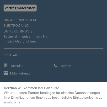
Vertrag widerrufen
HINWEIS NACH DEM
ELEKTROG UND
BATTERIEHINWEIS:
Batteriehinweise finden Sie
in den
AGB
und
hier
.
KONTAKT
Formular
Hotlines
E-Mail-Adresse
Herzlich willkommen bei Sanpura!
ZAHLUNGSARTEN
Wir und unsere Partner benötigen für einzelne Datennutzungen
Vorkasse
Ihre Einwilligung, um Ihnen das bestmögliche Einkaufserlebnis zu
ermöglichen.