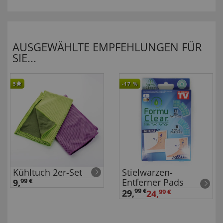
AUSGEWÄHLTE EMPFEHLUNGEN FÜR
SIE...
5
-17
%
Kühltuch 2er-Set
Stielwarzen-
Entferner Pads
9,
99 €
99 €
29
,
24,
99 €