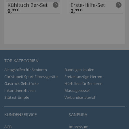
Kühltuch 2er-Set
Erste-Hilfe-Set
9,
99 €
2,
99 €
TOP-KATEGORIEN
Alltagshilfen für Senioren
Bandagen kaufen
Christopeit Sport Fitnessgeräte
Freizeitanzüge Herren
Gastrock Gehstöcke
Hörhilfen für Senioren
Inkontinenzhosen
Massagesessel
Stützstrümpfe
Verbandsmaterial
KUNDENSERVICE
SANPURA
AGB
Impressum