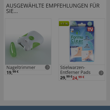
AUSGEWÄHLTE EMPFEHLUNGEN FÜR
SIE...
-17
%
Nageltrimmer
Stielwarzen-
Entferner Pads
19,
99 €
99 €
29
,
24,
99 €