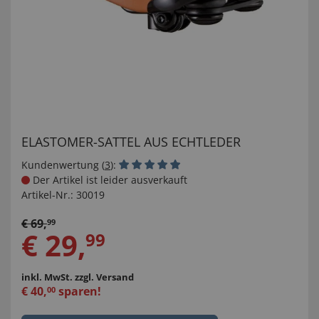
ELASTOMER-SATTEL AUS ECHTLEDER
Kundenwertung (
3
):
Der Artikel ist leider ausverkauft
Artikel-Nr.:
30019
€
69
,
99
€
29
,
99
inkl. MwSt.
zzgl. Versand
€
40
,
sparen!
00