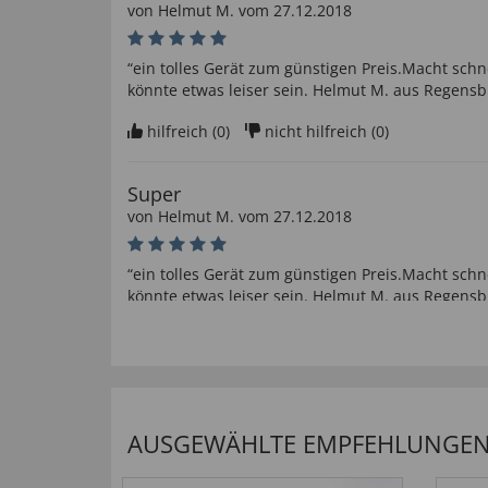
von
Helmut M
. vom
27.12.2018
“ein tolles Gerät zum günstigen Preis.Macht schn
könnte etwas leiser sein. Helmut M. aus Regensb
hilfreich (
0
)
nicht hilfreich (
0
)
Super
von
Helmut M
. vom
27.12.2018
“ein tolles Gerät zum günstigen Preis.Macht schn
könnte etwas leiser sein. Helmut M. aus Regensb
hilfreich (
0
)
nicht hilfreich (
0
)
Gut und handlich super
von
Johann Josef B
. vom
25.12.2018
AUSGEWÄHLTE EMPFEHLUNGEN F
“Sehr zu empfehlen”