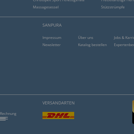
Massagesessel
Stützstrümpfe
SANPURA
Impressum
Über uns
Jobs & Karr
Newsletter
Katalog bestellen
Expertenbe
t erfüllt. Kleiner Preis,
VERSANDARTEN
Rechnung
ine Frau und ich sind