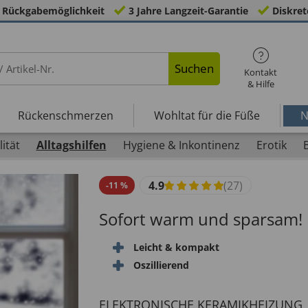
 Rückgabemöglichkeit
3 Jahre Langzeit-Garantie
Diskret
Suchen
Kontakt
& Hilfe
Rückenschmerzen
Wohltat für die Füße
N
ität
Alltagshilfen
Hygiene & Inkontinenz
Erotik
4.9
(27)
-
11
%
Sofort warm und sparsam!
Leicht & kompakt
Oszillierend
ELEKTRONISCHE KERAMIKHEIZUNG