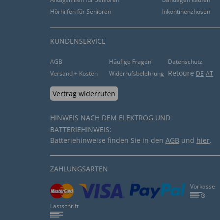
von
Edeltraud G
. vom
19.12.2018
Hörhilfen für Senioren
Inkontinenzhosen
“leiser unauffälliger Heizer”
KUNDENSERVICE
hilfreich (
0
)
nicht hilfreich (
0
)
AGB
Häufige Fragen
Datenschutz
Retoure
Versand + Kosten
Widerrufsbelehrung
DE
AT
Hervorragende Qualität
von
Heinz F
. vom
17.12.2018
Vertrag widerrufen
“Bereits eingesetzt und hat meine Erwartung promp
HINWEIS NACH DEM ELEKTROG UND
große Leistung, prima !!”
BATTERIEHINWEIS:
Batteriehinweise finden Sie in den
AGB
und
hier
.
hilfreich (
0
)
nicht hilfreich (
0
)
ZAHLUNGSARTEN
Prima Gerät.
von
Berthold M
. vom
14.12.2018
Vorkasse
Lastschrift
“Wirklich ein tolles Heizgerät für wenig Geld. Me
begeistert.”