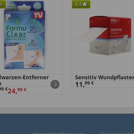
%
4,5
h von Eurotops gute
n kann ich empfehlen.”
elwarzen-Entferner
Sensitiv Wundpflaste
s
11,
99 €
99 €
24,
99 €
Christopeit Sport Fitnessgeräte
Freizeitanzüge Her