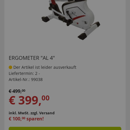
ERGOMETER "AL 4"
Der Artikel ist leider ausverkauft
Liefertermin:
2 -
Artikel-Nr.:
99038
€
499
,
00
€
399
,
00
inkl. MwSt.
zzgl. Versand
€
100
,
sparen!
00