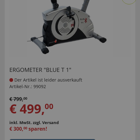
ERGOMETER "BLUE T 1"
Der Artikel ist leider ausverkauft
Artikel-Nr.:
99092
€
799
,
00
€
499
,
00
inkl. MwSt.
zzgl. Versand
€
300
,
sparen!
00