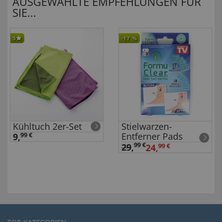
AUSGEWÄHLTE EMPFEHLUNGEN FÜR
SIE...
5
-17
%
Kühltuch 2er-Set
Stielwarzen-
Entferner Pads
9,
99 €
99 €
29
,
24,
99 €