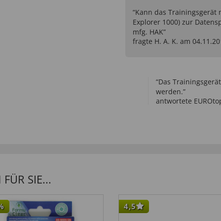
“Kann das Trainingsgerä
Explorer 1000) zur Daten
mfg. HAK”
fragte H. A. K. am 04.11.2
“Das Trainingsgerä
werden.”
antwortete EUROtop
ÜR SIE...
%
4,5