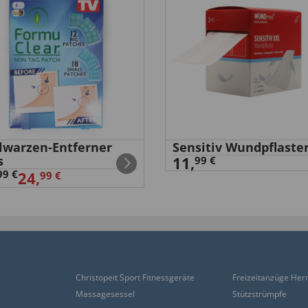
elwarzen-Entferner
Sensitiv Wundpflaste
s
11,
99 €
99 €
24,
99 €
Christopeit Sport Fitnessgeräte
Freizeitanzüge Her
Massagesessel
Stützstrümpfe