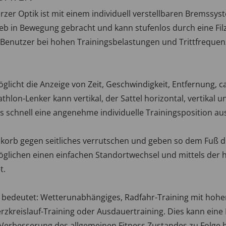
rzer Optik ist mit einem individuell verstellbaren Bremssy
rieb in Bewegung gebracht und kann stufenlos durch eine 
n Benutzer bei hohen Trainingsbelastungen und Trittfrequen
icht die Anzeige von Zeit, Geschwindigkeit, Entfernung, c
athlon-Lenker kann vertikal, der Sattel horizontal, vertikal 
ass schnell eine angenehme individuelle Trainingsposition a
tskorb gegen seitliches verrutschen und geben so dem Fuß 
öglichen einen einfachen Standortwechsel und mittels der 
t.
2 bedeutet: Wetterunabhängiges, Radfahr-Training mit hohe
erzkreislauf-Training oder Ausdauertraining. Dies kann eine
 Verbesserung des allgemeinen Fitness Zustandes zu Folge 