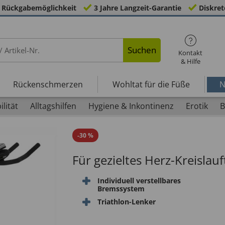
 Rückgabemöglichkeit
3 Jahre Langzeit-Garantie
Diskret
Suchen
Kontakt
& Hilfe
Rückenschmerzen
Wohltat für die Füße
N
lität
Alltagshilfen
Hygiene & Inkontinenz
Erotik
B
-
30
%
Für gezieltes Herz-Kreislau
Individuell verstellbares
Bremssystem
Triathlon-Lenker