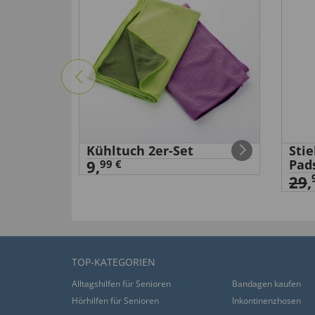
Kühltuch 2er-Set
Sti
9,
Pad
99 €
29
,
TOP-KATEGORIEN
Alltagshilfen für Senioren
Bandagen kaufen
Hörhilfen für Senioren
Inkontinenzhosen