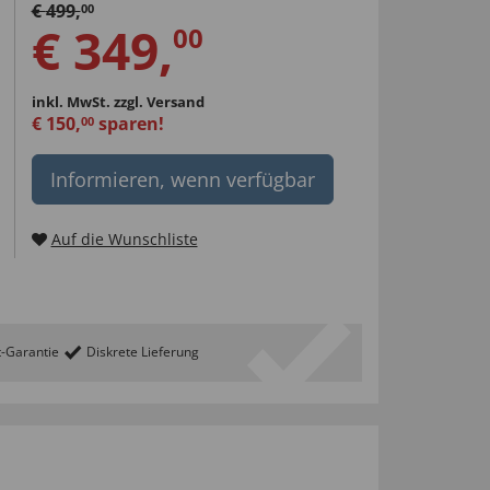
€
499
,
00
€
349
,
00
inkl. MwSt.
zzgl. Versand
€
150
,
sparen!
00
Informieren, wenn verfügbar
Auf die Wunschliste
t-Garantie
Diskrete Lieferung