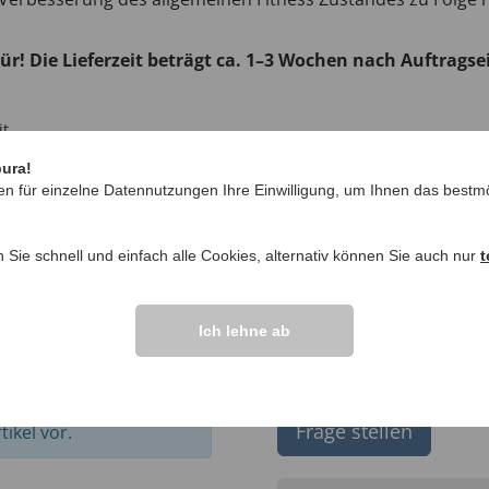
tür! Die Lieferzeit beträgt ca. 1–3 Wochen nach Auftragse
it
pura!
en für einzelne Datennutzungen Ihre Einwilligung, um Ihnen das bestmö
n Sie schnell und einfach alle Cookies, alternativ können Sie auch nur
t
Ich lehne ab
IHRE FRAGEN ZU
Frage stellen
ikel vor.