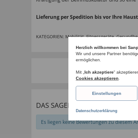
Lieferung per Spedition bis vor Ihre Haus
KATEGORIEN:
Mobilität
,
Fitnessgeräte
,
Gesundhe
Herzlich willkommen bei San
Wir und unsere Partner benötig
ermöglichen.
Mit „
Ich akzeptiere
“ akzeptiere
Cookies akzeptieren
.
Einstellungen
DAS SAGEN UNSERE KUNDEN
Datenschutzerklärung
Es liegen keine Bewertungen zu diesem Art