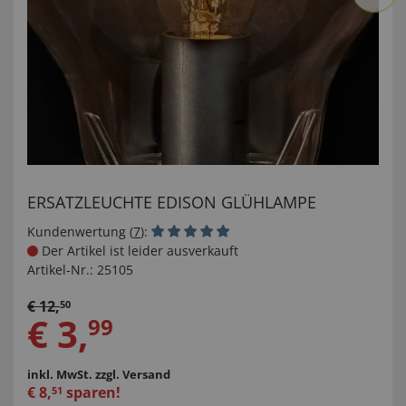
ERSATZLEUCHTE EDISON GLÜHLAMPE
Kundenwertung (
7
):
Der Artikel ist leider ausverkauft
Artikel-Nr.:
25105
€
12
,
50
€
3
,
99
inkl. MwSt.
zzgl. Versand
€
8
,
sparen!
51