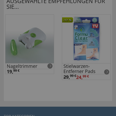
AUSGEWÄHLTE EMPFEHLUNGEN FÜR
SIE...
-17
%
Nageltrimmer
Stielwarzen-
Entferner Pads
19,
99 €
99 €
29
,
24,
99 €