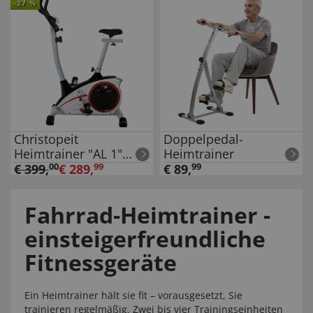
-
27
%
Christopeit
Doppelpedal-
Heimtrainer "AL 1"
Heimtrainer
silber
€
399
,
00
€
289
,
99
€
89
,
99
Fahrrad-Heimtrainer -
einsteigerfreundliche
Fitnessgeräte
Ein Heimtrainer hält sie fit – vorausgesetzt, Sie
trainieren regelmäßig. Zwei bis vier Trainingseinheiten