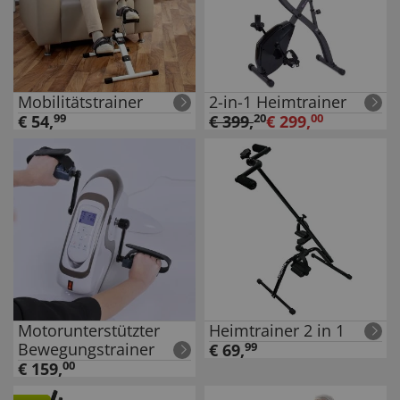
Mobilitätstrainer
2-in-1 Heimtrainer
€
54
,
99
€
399
,
20
€
299
,
00
Motorunterstützter
Heimtrainer 2 in 1
Bewegungstrainer
€
69
,
99
€
159
,
00