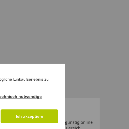
gliche Einkaufserlebnis zu
echnisch notwendige
Ich akzeptiere
rrad-Zubehör unkompliziert und günstig online
rem Online Shop Produkte aus dem Bereich