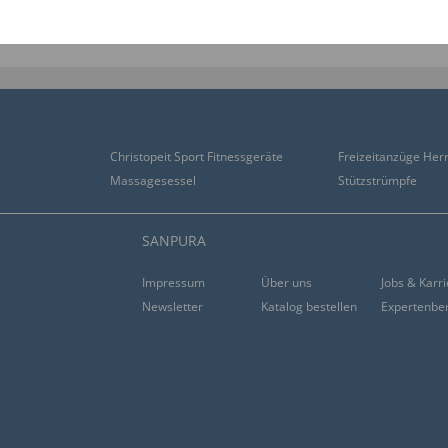
rung im Bereich Gesundheit.
Fahrrad-Zubehör auf Rechnung.
Christopeit Sport Fitnessgeräte
Freizeitanzüge Her
Massagesessel
Stützstrümpfe
SANPURA
Impressum
Über uns
Jobs & Karr
Newsletter
Katalog bestellen
Expertenbe