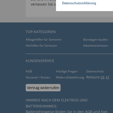
Datenschutzerklärung
verlassen Sie sich auf unsere langjährige Erfah
TOP-KATEGORIEN
Alltagshilfen für Senioren
Bandagen kaufen
Hörhilfen für Senioren
Inkontinenzhosen
KUNDENSERVICE
AGB
Häufige Fragen
Datenschutz
Retoure
Versand + Kosten
Widerrufsbelehrung
DE
AT
Vertrag widerrufen
HINWEIS NACH DEM ELEKTROG UND
BATTERIEHINWEIS:
Batteriehinweise finden Sie in den
AGB
und
hier
.