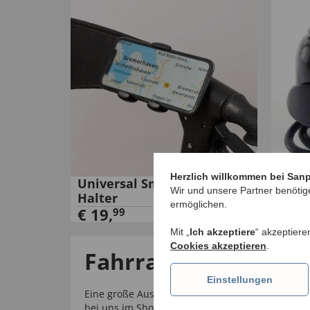
Herzlich willkommen bei San
Universal Smartphone-
Unive
Wir und unsere Partner benötig
Halter
€
12
ermöglichen.
€
19
,
99
Mit „
Ich akzeptiere
“ akzeptiere
Cookies akzeptieren
.
Fahrrad-Zubehör für
Einstellungen
Eine große Auswahl an hochwertigem Fahrrad- u
bei uns im Shop auf Sanpura.de! Bestellen Si