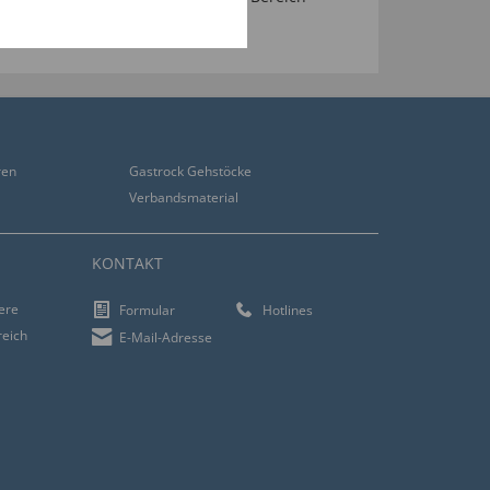
 Wir freuen uns auf Sie!
ren
Gastrock Gehstöcke
Verbandsmaterial
KONTAKT
iere
Formular
Hotlines
reich
E-Mail-Adresse