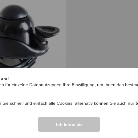
pura!
rsal-Klingel
en für einzelne Datennutzungen Ihre Einwilligung, um Ihnen das bestmö
,
99
n Sie schnell und einfach alle Cookies, alternativ können Sie auch nur
t
 E-Bike und Co.
Ich lehne ab
nd E-Bike-Zubehör finden Sie
Artikel rund um das Thema Fah
e bequem auf Rechnung und
kaufen: Bestellen Sie in unse