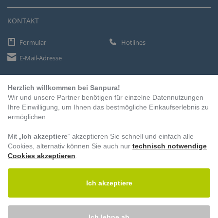
KONTAKT
Formular
Hotlines
E-Mail-Adresse
Herzlich willkommen bei Sanpura!
ZAHLUNGSARTEN
Wir und unsere Partner benötigen für einzelne Datennutzungen
Vorkasse
Ihre Einwilligung, um Ihnen das bestmögliche Einkaufserlebnis zu
ermöglichen.
Rechnung
Lastschrift
Mit „
Ich akzeptiere
“ akzeptieren Sie schnell und einfach alle
Cookies, alternativ können Sie auch nur
technisch notwendige
Cookies akzeptieren
.
BESUCHEN SIE UNS
Ich akzeptiere
Ich lehne ab