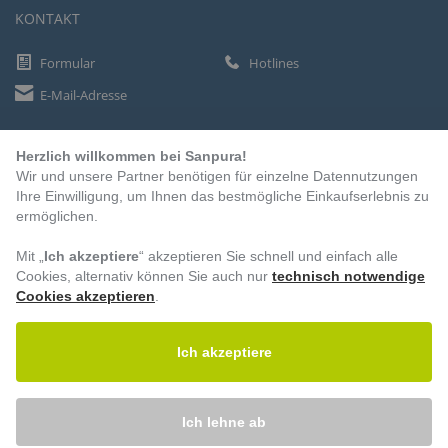
KONTAKT
Formular
Hotlines
E-Mail-Adresse
Herzlich willkommen bei Sanpura!
ZAHLUNGSARTEN
Wir und unsere Partner benötigen für einzelne Datennutzungen
Vorkasse
Ihre Einwilligung, um Ihnen das bestmögliche Einkaufserlebnis zu
ermöglichen.
Rechnung
Lastschrift
Mit „
Ich akzeptiere
“ akzeptieren Sie schnell und einfach alle
Cookies, alternativ können Sie auch nur
technisch notwendige
Cookies akzeptieren
.
BESUCHEN SIE UNS
Ich akzeptiere
Ich lehne ab