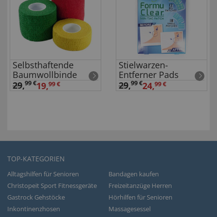
Selbsthaftende
Stielwarzen-
Baumwollbinde
Entferner Pads
99 €
99 €
29
,
29
,
19,
99 €
24,
99 €
TOP-KATEGORIEN
Alltagshilfen für Senioren
Bandagen kaufen
Christopeit Sport Fitnessgeräte
Freizeitanzüge Herren
Gastrock Gehstöcke
Hörhilfen für Senioren
Inkontinenzhosen
Massagesessel