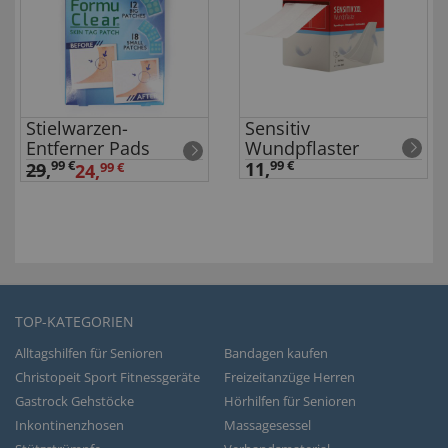
Stielwarzen-
Sensitiv
Entferner Pads
Wundpflaster
99 €
11,
99 €
29
,
24,
99 €
TOP-KATEGORIEN
Alltagshilfen für Senioren
Bandagen kaufen
Christopeit Sport Fitnessgeräte
Freizeitanzüge Herren
Gastrock Gehstöcke
Hörhilfen für Senioren
Inkontinenzhosen
Massagesessel