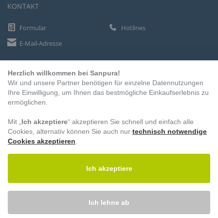
KONTAKT
Formular
Hotlines
E-Mail-Adresse
Herzlich willkommen bei Sanpura!
ZAHLUNGSARTEN
Wir und unsere Partner benötigen für einzelne Datennutzungen
Vorkasse
Ihre Einwilligung, um Ihnen das bestmögliche Einkaufserlebnis zu
ermöglichen.
Rechnung
Lastschrift
Mit „
Ich akzeptiere
“ akzeptieren Sie schnell und einfach alle
Cookies, alternativ können Sie auch nur
technisch notwendige
Cookies akzeptieren
.
BESUCHEN SIE UNS
Ich akzeptiere
Ich lehne ab