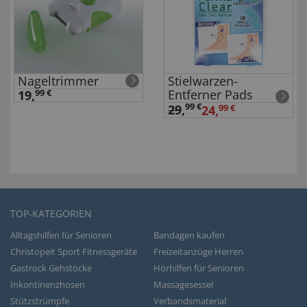
Nageltrimmer
Stielwarzen-
Entferner Pads
19,
99 €
99 €
29
,
24,
99 €
TOP-KATEGORIEN
Alltagshilfen für Senioren
Bandagen kaufen
Christopeit Sport Fitnessgeräte
Freizeitanzüge Herren
Gastrock Gehstöcke
Hörhilfen für Senioren
Inkontinenzhosen
Massagesessel
Stützstrümpfe
Verbandsmaterial