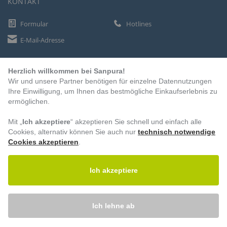
KONTAKT
Formular
Hotlines
E-Mail-Adresse
Herzlich willkommen bei Sanpura!
ZAHLUNGSARTEN
Wir und unsere Partner benötigen für einzelne Datennutzungen
Vorkasse
Ihre Einwilligung, um Ihnen das bestmögliche Einkaufserlebnis zu
ermöglichen.
Rechnung
Lastschrift
Mit „
Ich akzeptiere
“ akzeptieren Sie schnell und einfach alle
Cookies, alternativ können Sie auch nur
technisch notwendige
Cookies akzeptieren
.
BESUCHEN SIE UNS
Ich akzeptiere
Ich lehne ab