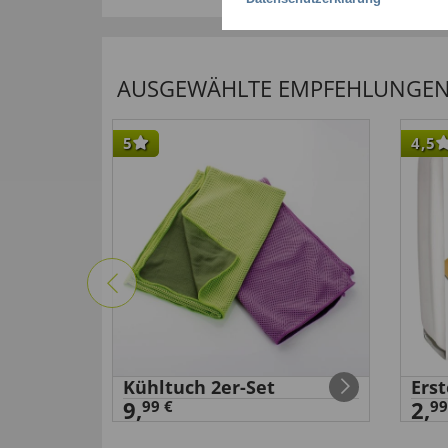
AUSGEWÄHLTE EMPFEHLUNGEN F
5
4,5
Kühltuch 2er-Set
Erst
9,
2,
99 €
99