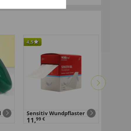
4,5
-33
%
l
Sensitiv Wundpflaster
Selbsth
11,
Baumwo
99 €
99 €
29
,