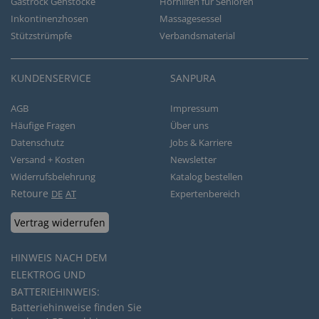
Gastrock Gehstöcke
Hörhilfen für Senioren
Inkontinenzhosen
Massagesessel
Stützstrümpfe
Verbandsmaterial
KUNDENSERVICE
SANPURA
AGB
Impressum
Häufige Fragen
Über uns
Datenschutz
Jobs & Karriere
Versand + Kosten
Newsletter
Widerrufsbelehrung
Katalog bestellen
Retoure
DE
AT
Expertenbereich
Vertrag widerrufen
HINWEIS NACH DEM
ELEKTROG UND
BATTERIEHINWEIS:
Batteriehinweise finden Sie