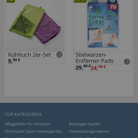
Kühltuch 2er-Set
Stielwarzen-
Entferner Pads
9,
99 €
99 €
29
,
24,
99 €
TOP-KATEGORIEN
Alltagshilfen für Senioren
Bandagen kaufen
Christopeit Sport Fitnessgeräte
Freizeitanzüge Herren