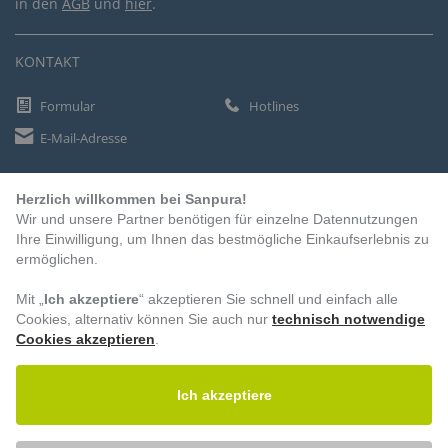
in den
AGB
und
hier
.
KONTAKT
Formular
Hotlines
E-Mail-Adresse
Herzlich willkommen bei Sanpura!
ZAHLUNGSARTEN
Wir und unsere Partner benötigen für einzelne Datennutzungen
Vorkasse
Ihre Einwilligung, um Ihnen das bestmögliche Einkaufserlebnis zu
ermöglichen.
Rechnung
Lastschrift
Mit „
Ich akzeptiere
“ akzeptieren Sie schnell und einfach alle
Cookies, alternativ können Sie auch nur
technisch notwendige
Cookies akzeptieren
.
BESUCHEN SIE UNS
Ich akzeptiere