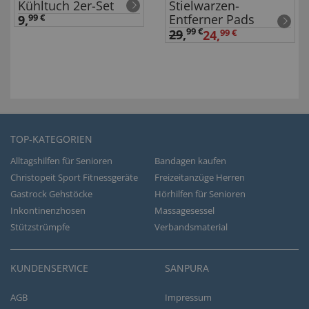
Kühltuch 2er-Set
Stielwarzen-
Entferner Pads
9,
99 €
99 €
29
,
24,
99 €
TOP-KATEGORIEN
Alltagshilfen für Senioren
Bandagen kaufen
Christopeit Sport Fitnessgeräte
Freizeitanzüge Herren
Gastrock Gehstöcke
Hörhilfen für Senioren
Inkontinenzhosen
Massagesessel
Stützstrümpfe
Verbandsmaterial
KUNDENSERVICE
SANPURA
AGB
Impressum