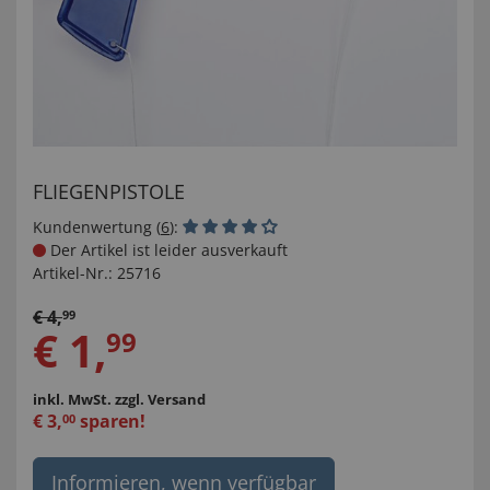
FLIEGENPISTOLE
Kundenwertung (
6
):
Der Artikel ist leider ausverkauft
Artikel-Nr.:
25716
€
4
,
99
€
1
,
99
inkl. MwSt.
zzgl. Versand
€
3
,
sparen!
00
Informieren, wenn verfügbar