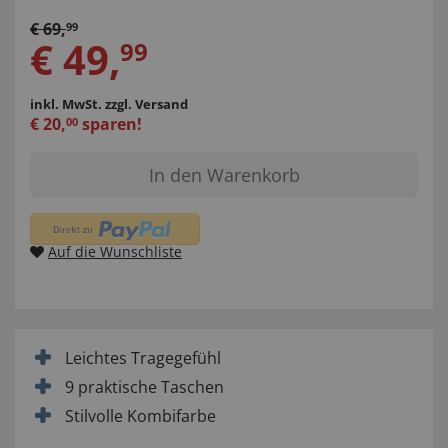
€
69
,
99
€
49
,
99
inkl. MwSt.
zzgl. Versand
€
20
,
sparen!
00
In den Warenkorb
Auf die Wunschliste
Leichtes Tragegefühl
9 praktische Taschen
Stilvolle Kombifarbe