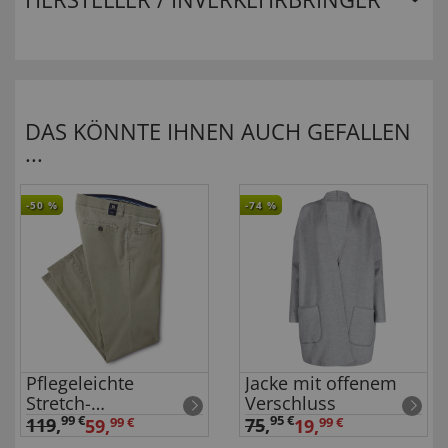
DAS KÖNNTE IHNEN AUCH GEFALLEN
...
-50
%
-74
%
Pflegeleichte
Jacke mit offenem
Stretch-
Verschluss
Baumwollhose
99 €
95 €
119
,
75
,
59,
99 €
19,
99 €