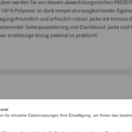
vitäten werden Sie von diesem abwechslungsreichen FREIZE
aus 100 % Polyester ist dank temperaturausgleichender Eige
egungsfreundlich und erfreulich robust. Jacke mit Kontast-E
stierender Seitenpaspelierung und Elastikbund. Jacke und 
ser erstklassige Anzug zweimal so praktisch!
pura!
en für einzelne Datennutzungen Ihre Einwilligung, um Ihnen das bestmö
IHRE FRAGEN ZU