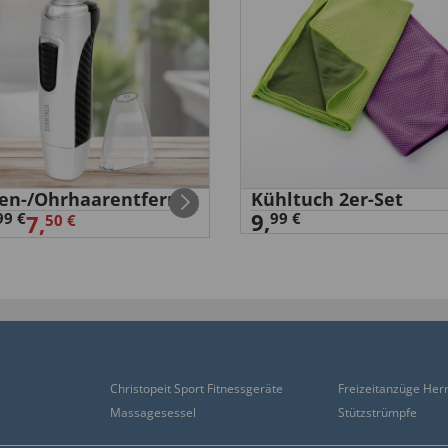
en-/Ohrhaarentferner
Kühltuch 2er-Set
9,
99 €
99 €
7,
50 €
Christopeit Sport Fitnessgeräte
Freizeitanzüge Her
Massagesessel
Stützstrümpfe