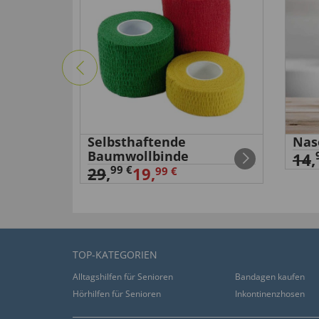
ktrisch
Selbsthaftende
Nas
Baumwollbinde
14
,
99 €
29
,
19,
99 €
TOP-KATEGORIEN
Alltagshilfen für Senioren
Bandagen kaufen
Hörhilfen für Senioren
Inkontinenzhosen