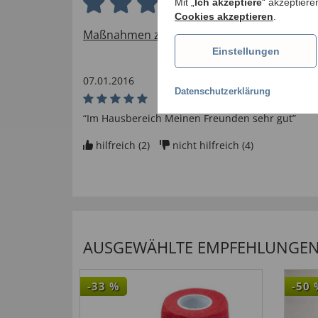
5.0 von 5 Sternen
Mit „
Ich akzeptiere
“ akzeptiere
Cookies akzeptieren
.
Maßnahmen zur Verifizierung von Bewertu
Einstellungen
07.01.2016
Datenschutzerklärung
“Im Hausbereich Meinen Freunden sehr gut”
hilfreich (
2
)
nicht hilfreich (
4
)
AUSGEWÄHLTE EMPFEHLUNGEN F
-33
%
-50