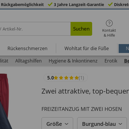
 Rückgabemöglichkeit
3 Jahre Langzeit-Garantie
Diskret
Suchen
Kontakt
& Hilfe
Rückenschmerzen
Wohltat für die Füße
N
ität
Alltagshilfen
Hygiene & Inkontinenz
Erotik
B
5.0
(1)
Zwei attraktive, top-beque
FREIZEITANZUG MIT ZWEI HOSEN
Größe
Burgund-blau