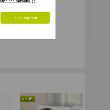
echnisch notwendige
Ich akzeptiere
4,5
4,5