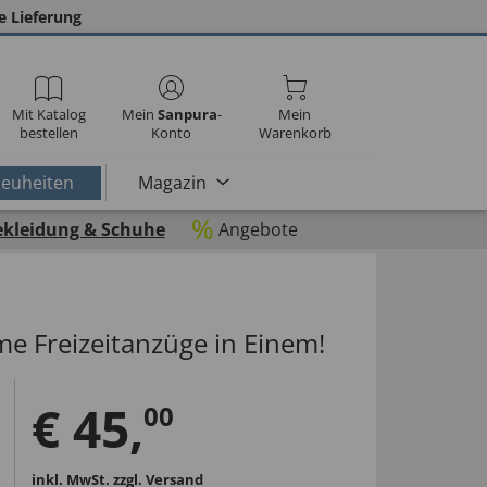
e Lieferung
Mit Katalog
Mein
Sanpura
-
Mein
bestellen
Konto
Warenkorb
euheiten
Magazin
%
ekleidung & Schuhe
Angebote
me Freizeitanzüge in Einem!
€
45
,
00
inkl. MwSt.
zzgl. Versand