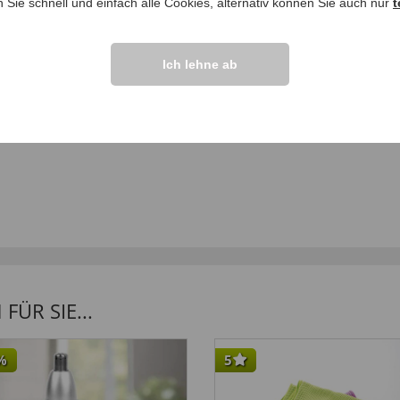
n Sie schnell und einfach alle Cookies, alternativ können Sie auch nur
t
Frage stellen
ngen >>
Ich lehne ab
ÜR SIE...
%
5