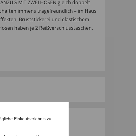
ITANZUG MIT ZWEI HOSEN gleich doppelt
nschaften immens tragefreundlich – im Haus
ffekten, Bruststickerei und elastischem
Hosen haben je 2 Reißverschlusstaschen.
gliche Einkaufserlebnis zu
M PRODUKT