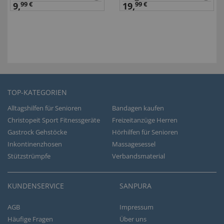
9,
99 €
19,
99 €
TOP-KATEGORIEN
Alltagshilfen für Senioren
Bandagen kaufen
Christopeit Sport Fitnessgeräte
Freizeitanzüge Herren
Gastrock Gehstöcke
Hörhilfen für Senioren
Inkontinenzhosen
Massagesessel
Stützstrümpfe
Verbandsmaterial
KUNDENSERVICE
SANPURA
AGB
Impressum
Häufige Fragen
Über uns