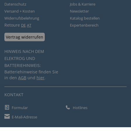
Datenschutz
Jobs & Karriere
Versand + Kosten
Newsletter
Widerrufsbelehrung
Katalog bestellen
Retoure
DE
AT
Expertenbereich
Vertrag widerrufen
HINWEIS NACH DEM
ELEKTROG UND
BATTERIEHINWEIS:
Batteriehinweise finden Sie
in den
AGB
und
hier
.
KONTAKT
Formular
Hotlines
E-Mail-Adresse