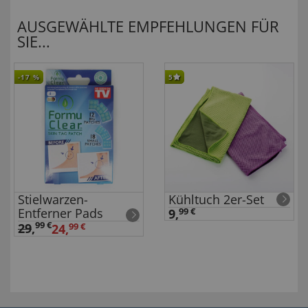
AUSGEWÄHLTE EMPFEHLUNGEN FÜR
SIE...
-17
%
5
Stielwarzen-
Kühltuch 2er-Set
Entferner Pads
9,
99 €
99 €
29
,
24,
99 €