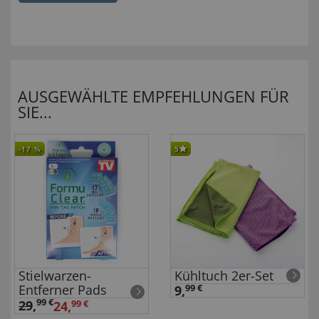
AUSGEWÄHLTE EMPFEHLUNGEN FÜR
SIE...
-17
%
5
Stielwarzen-
Kühltuch 2er-Set
Entferner Pads
9,
99 €
99 €
29
,
24,
99 €