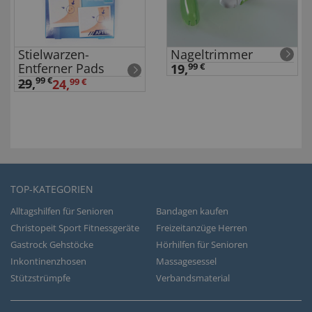
Stielwarzen-
Nageltrimmer
Entferner Pads
19,
99 €
99 €
29
,
24,
99 €
TOP-KATEGORIEN
Alltagshilfen für Senioren
Bandagen kaufen
Christopeit Sport Fitnessgeräte
Freizeitanzüge Herren
Gastrock Gehstöcke
Hörhilfen für Senioren
Inkontinenzhosen
Massagesessel
Stützstrümpfe
Verbandsmaterial