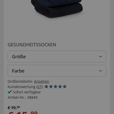
GESUNDHEITSSOCKEN
Größe
Farbe
Größentabelle:
Ansehen
Kundenwertung (
57
):
Sofort verfügbar
Artikel-Nr.:
38849
€
19
,
99
99