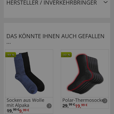
HERSTELLER / INVERKEHRBRINGER
DAS KÖNNTE IHNEN AUCH GEFALLEN
...
-50
%
-33
%
Socken aus Wolle
Polar-Thermosocken
mit Alpaka
99 €
29
,
19,
99 €
99 €
19
,
9,
99 €