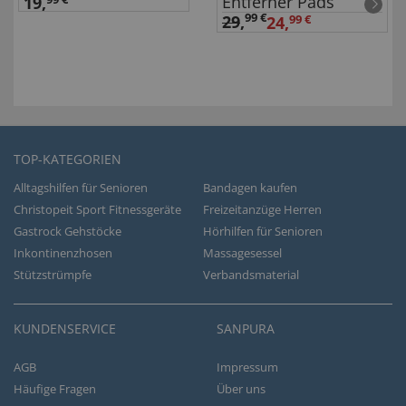
Entferner Pads
19,
99 €
29
,
24,
99 €
TOP-KATEGORIEN
Alltagshilfen für Senioren
Bandagen kaufen
Christopeit Sport Fitnessgeräte
Freizeitanzüge Herren
Gastrock Gehstöcke
Hörhilfen für Senioren
Inkontinenzhosen
Massagesessel
Stützstrümpfe
Verbandsmaterial
KUNDENSERVICE
SANPURA
AGB
Impressum
Häufige Fragen
Über uns