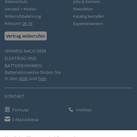
Datenschutz
Jobs & Karriere
Versand + Kosten
Newsletter
Widerrufsbelehrung
Katalog bestellen
Retoure
DE
AT
Expertenbereich
Vertrag widerrufen
HINWEIS NACH DEM
ELEKTROG UND
BATTERIEHINWEIS:
Batteriehinweise finden Sie
in den
AGB
und
hier
.
KONTAKT
Formular
Hotlines
E-Mail-Adresse