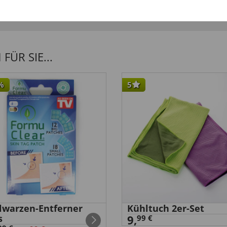
ÜR SIE...
%
5
elwarzen-Entferner
Kühltuch 2er-Set
s
9,
99 €