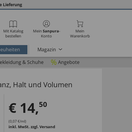
e Lieferung
Mit Katalog
Mein
Sanpura
-
Mein
bestellen
Konto
Warenkorb
euheiten
Magazin
%
ekleidung & Schuhe
Angebote
anz, Halt und Volumen
€
14
,
50
(0,07 €/ml)
inkl. MwSt.
zzgl. Versand