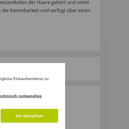
estandteilen der Haare gehört und somit
ert die Kämmbarkeit und verfügt über einen
gliche Einkaufserlebnis zu
echnisch notwendige
M PRODUKT
Ich akzeptiere