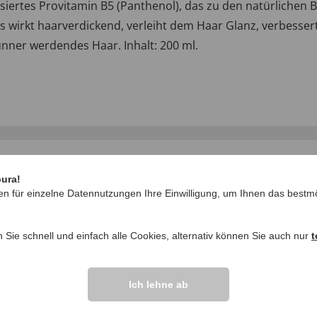
rtes Provitamin B5 (Panthenol), das zu den natürlichen B
t. Es wirkt haarverdickend, verleiht dem Haar Glanz, verbess
 dünner werdendes Haar. Inhalt: 200 ml.
pura!
en für einzelne Datennutzungen Ihre Einwilligung, um Ihnen das bestmö
n Sie schnell und einfach alle Cookies, alternativ können Sie auch nur
t
IHRE FRAGEN ZU
Frage stellen
Ich lehne ab
ikel vor.