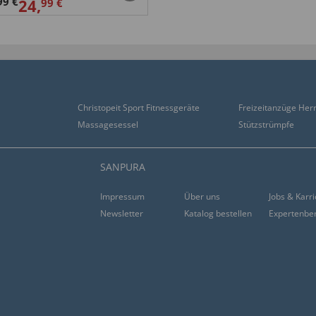
99 €
24,
99 €
Christopeit Sport Fitnessgeräte
Freizeitanzüge Her
Massagesessel
Stützstrümpfe
SANPURA
Impressum
Über uns
Jobs & Karr
Newsletter
Katalog bestellen
Expertenbe