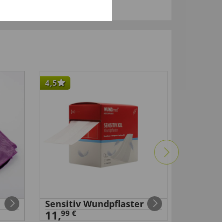
4,5
-30
%
Sensitiv Wundpflaster
Hornha
11,
99 €
99 €
9
,
6,