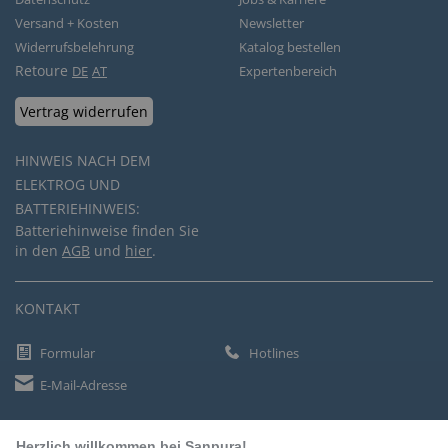
Versand + Kosten
Newsletter
Widerrufsbelehrung
Katalog bestellen
Retoure
DE
AT
Expertenbereich
Vertrag widerrufen
HINWEIS NACH DEM
ELEKTROG UND
BATTERIEHINWEIS:
Batteriehinweise finden Sie
in den
AGB
und
hier
.
KONTAKT
Formular
Hotlines
E-Mail-Adresse
Herzlich willkommen bei Sanpura!