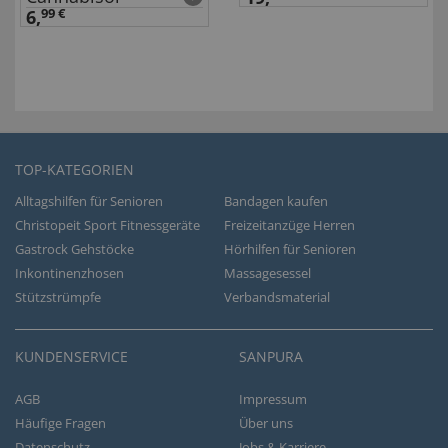
6,
99 €
TOP-KATEGORIEN
Alltagshilfen für Senioren
Bandagen kaufen
Christopeit Sport Fitnessgeräte
Freizeitanzüge Herren
Gastrock Gehstöcke
Hörhilfen für Senioren
Inkontinenzhosen
Massagesessel
Stützstrümpfe
Verbandsmaterial
KUNDENSERVICE
SANPURA
AGB
Impressum
Häufige Fragen
Über uns
Datenschutz
Jobs & Karriere