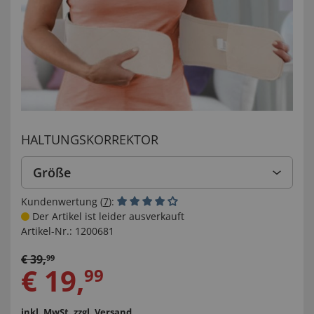
HALTUNGSKORREKTOR
Größe
Kundenwertung (
7
):
Der Artikel ist leider ausverkauft
Artikel-Nr.:
1200681
€
39
,
99
€
19
,
99
inkl. MwSt.
zzgl. Versand