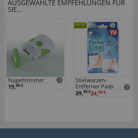
AUSGEWÄHLTE EMPFEHLUNGEN FÜR
SIE...
-17
%
Nageltrimmer
Stielwarzen-
Entferner Pads
19,
99 €
99 €
29
,
24,
99 €