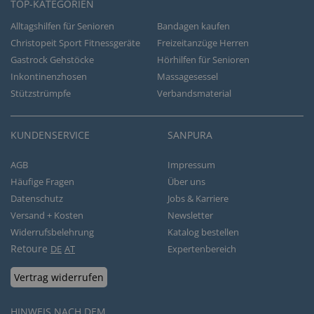
TOP-KATEGORIEN
Alltagshilfen für Senioren
Bandagen kaufen
Christopeit Sport Fitnessgeräte
Freizeitanzüge Herren
Gastrock Gehstöcke
Hörhilfen für Senioren
Inkontinenzhosen
Massagesessel
Stützstrümpfe
Verbandsmaterial
KUNDENSERVICE
SANPURA
AGB
Impressum
Häufige Fragen
Über uns
Datenschutz
Jobs & Karriere
Versand + Kosten
Newsletter
Widerrufsbelehrung
Katalog bestellen
Retoure
DE
AT
Expertenbereich
Vertrag widerrufen
HINWEIS NACH DEM