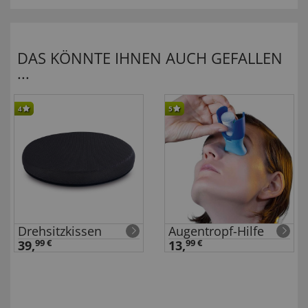
DAS KÖNNTE IHNEN AUCH GEFALLEN
...
4
5
Drehsitzkissen
Augentropf-Hilfe
39,
99 €
13,
99 €