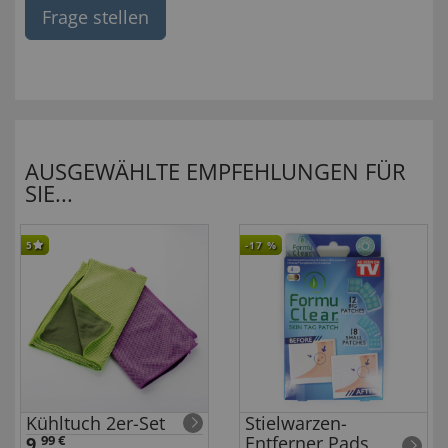
Frage stellen
AUSGEWÄHLTE EMPFEHLUNGEN FÜR
SIE...
5
-17
%
Kühltuch 2er-Set
Stielwarzen-
Entferner Pads
9,
99 €