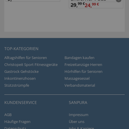
99 €
29
,
24,
99 €
TOP-KATEGORIEN
Alltagshilfen für Senioren
Bandagen kaufen
Christopeit Sport Fitnessgeräte
Freizeitanzüge Herren
Gastrock Gehstöcke
Hörhilfen für Senioren
Inkontinenzhosen
Massagesessel
Stützstrümpfe
Verbandsmaterial
KUNDENSERVICE
SANPURA
AGB
Impressum
Häufige Fragen
Über uns
Datenschutz
Jobs & Karriere