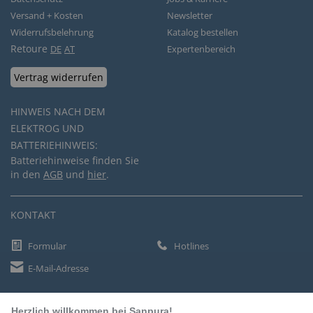
Versand + Kosten
Newsletter
Widerrufsbelehrung
Katalog bestellen
Retoure
DE
AT
Expertenbereich
Vertrag widerrufen
HINWEIS NACH DEM
ELEKTROG UND
BATTERIEHINWEIS:
Batteriehinweise finden Sie
in den
AGB
und
hier
.
KONTAKT
Formular
Hotlines
E-Mail-Adresse
Herzlich willkommen bei Sanpura!