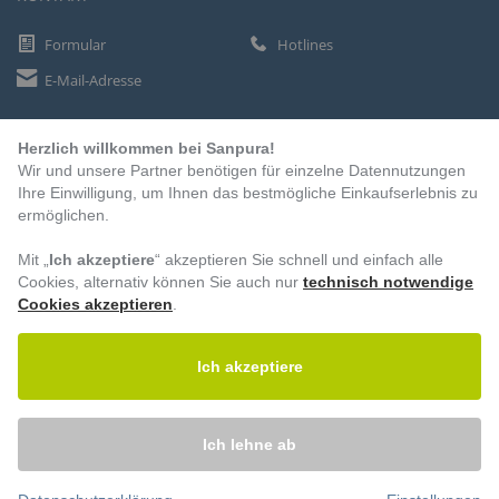
Formular
Hotlines
E-Mail-Adresse
Herzlich willkommen bei Sanpura!
ZAHLUNGSARTEN
Wir und unsere Partner benötigen für einzelne Datennutzungen
Vorkasse
Ihre Einwilligung, um Ihnen das bestmögliche Einkaufserlebnis zu
ermöglichen.
Rechnung
Lastschrift
Mit „
Ich akzeptiere
“ akzeptieren Sie schnell und einfach alle
Cookies, alternativ können Sie auch nur
technisch notwendige
Cookies akzeptieren
.
BESUCHEN SIE UNS
Ich akzeptiere
Ich lehne ab