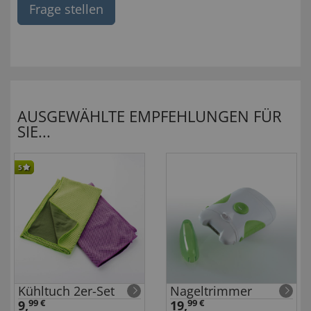
Frage stellen
AUSGEWÄHLTE EMPFEHLUNGEN FÜR
SIE...
5
Kühltuch 2er-Set
Nageltrimmer
9,
99 €
19,
99 €