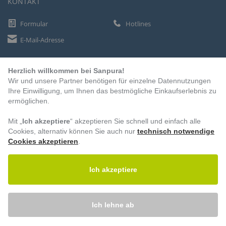
KONTAKT
Formular
Hotlines
E-Mail-Adresse
Herzlich willkommen bei Sanpura!
ZAHLUNGSARTEN
Wir und unsere Partner benötigen für einzelne Datennutzungen
Vorkasse
Ihre Einwilligung, um Ihnen das bestmögliche Einkaufserlebnis zu
ermöglichen.
Rechnung
Lastschrift
Mit „
Ich akzeptiere
“ akzeptieren Sie schnell und einfach alle
Cookies, alternativ können Sie auch nur
technisch notwendige
Cookies akzeptieren
.
BESUCHEN SIE UNS
Ich akzeptiere
Ich lehne ab