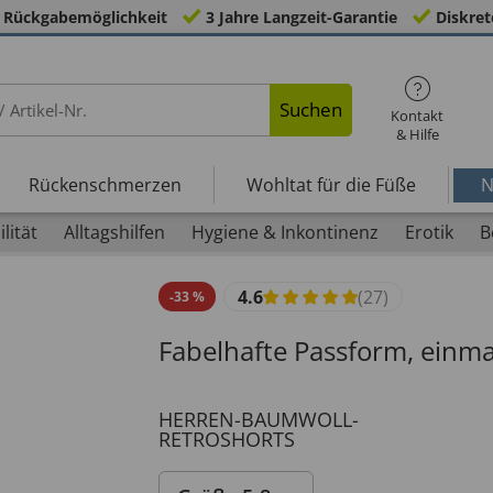
 Rückgabemöglichkeit
3 Jahre Langzeit-Garantie
Diskret
Suchen
Kontakt
& Hilfe
Rückenschmerzen
Wohltat für die Füße
N
lität
Alltagshilfen
Hygiene & Inkontinenz
Erotik
B
4.6
(27)
-
33
%
Fabelhafte Passform, einma
HERREN-BAUMWOLL-
RETROSHORTS