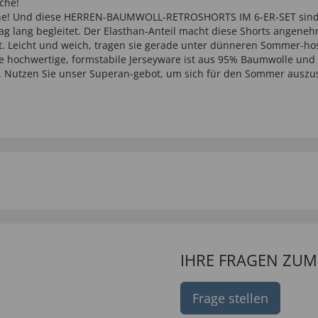
che!
che! Und diese HERREN-BAUMWOLL-RETROSHORTS IM 6-ER-SET sind I
 lang begleitet. Der Elasthan-Anteil macht diese Shorts angenehm 
kt. Leicht und weich, tragen sie gerade unter dünneren Sommer-ho
e hochwertige, formstabile Jerseyware ist aus 95% Baumwolle und 
en. Nutzen Sie unser Superan-gebot, um sich für den Sommer auszus
IHRE FRAGEN ZU
Frage stellen