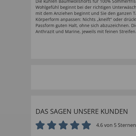
Die kühlen Baumwollshorts für 100% Sommerfris
Wohlgefühl beginnt bei der richtigen Unterwäs
mit dem Anziehen beginnt und Sie den ganzen Tag
Körperform anpassen: Nichts „kneift" oder drüc
Passform guten Halt, ohne sich abzuzeichnen. Di
Anthrazit und Marine, jeweils mit feinen Streif
DAS SAGEN UNSERE KUNDEN
4.6 von 5 Sternen