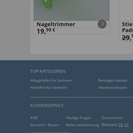
26.04.2016
tte
Nageltrimmer
Sti
19,
Pad
99 €
“Die Retroshorts tragen sich sehr angenehm. Ich
29
,
hilfreich (
2
)
nicht hilfreich (
0
)
21.04.2016
TOP-KATEGORIEN
“Das Gummi ist sehr hart, nicht genug dehnbar.”
Alltagshilfen für Senioren
Bandagen kaufen
hilfreich (
2
)
nicht hilfreich (
1
)
Hörhilfen für Senioren
Inkontinenzhosen
21.04.2016
KUNDENSERVICE
AGB
Häufige Fragen
Datenschutz
“Super ”
Retoure
Versand + Kosten
Widerrufsbelehrung
DE
AT
hilfreich (
0
)
nicht hilfreich (
0
)