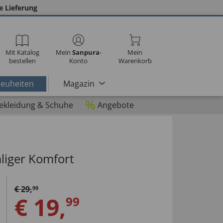
e Lieferung
Mit Katalog
Mein
Sanpura
-
Mein
bestellen
Konto
Warenkorb
euheiten
Magazin
%
ekleidung & Schuhe
Angebote
liger Komfort
€
29
,
99
€
19
,
99