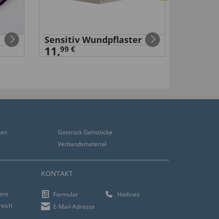
Sensitiv Wundpflaster
Hornha
11,
99 €
99 €
9
,
6,
ren
Gastrock Gehstöcke
Verbandsmaterial
KONTAKT
iere
Formular
Hotlines
reich
E-Mail-Adresse