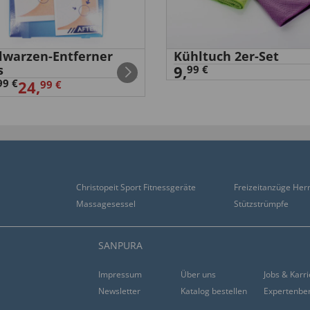
elwarzen-Entferner
Kühltuch 2er-Set
s
9,
99 €
 würde sie wieder kaufen.”
99 €
24,
99 €
Christopeit Sport Fitnessgeräte
Freizeitanzüge Her
Massagesessel
Stützstrümpfe
SANPURA
Impressum
Über uns
Jobs & Karr
Newsletter
Katalog bestellen
Expertenbe