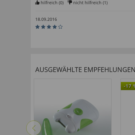
hilfreich (
0
)
nicht hilfreich (
1
)
18.09.2016
“Passform sehr gut Bin sehr zufrieden mit den Sh
hilfreich (
0
)
nicht hilfreich (
0
)
15.08.2016
AUSGEWÄHLTE EMPFEHLUNGEN F
“Die Lieferung war kurzfristig und kam so, wie a
-17
hilfreich (
0
)
nicht hilfreich (
0
)
15.05.2016
“bin sehr zufrieden rasche Lieferung”
hilfreich (
0
)
nicht hilfreich (
1
)