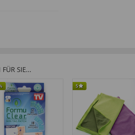
orts!”
ÜR SIE...
ngekündigt.”
%
5