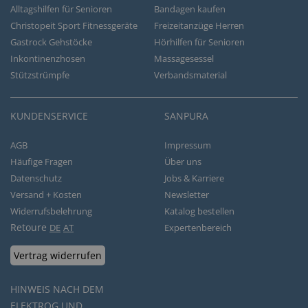
Alltagshilfen für Senioren
Bandagen kaufen
Christopeit Sport Fitnessgeräte
Freizeitanzüge Herren
Gastrock Gehstöcke
Hörhilfen für Senioren
Inkontinenzhosen
Massagesessel
Stützstrümpfe
Verbandsmaterial
KUNDENSERVICE
SANPURA
AGB
Impressum
Häufige Fragen
Über uns
Datenschutz
Jobs & Karriere
Versand + Kosten
Newsletter
Widerrufsbelehrung
Katalog bestellen
Retoure
DE
AT
Expertenbereich
Vertrag widerrufen
HINWEIS NACH DEM
ELEKTROG UND