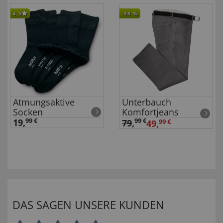
4,5
-38
%
en
Atmungsaktive
Unterbauch
Socken
Komfortjeans
19,
99 €
99 €
79
,
49,
99 €
DAS SAGEN UNSERE KUNDEN