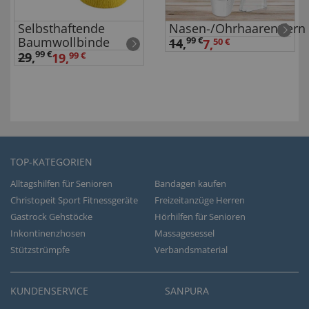
Selbsthaftende
Nasen-/Ohrhaarentfern
Baumwollbinde
99 €
14
,
7,
50 €
99 €
29
,
19,
99 €
TOP-KATEGORIEN
Alltagshilfen für Senioren
Bandagen kaufen
Christopeit Sport Fitnessgeräte
Freizeitanzüge Herren
Gastrock Gehstöcke
Hörhilfen für Senioren
Inkontinenzhosen
Massagesessel
Stützstrümpfe
Verbandsmaterial
KUNDENSERVICE
SANPURA