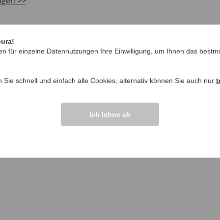
ngen >>
pura!
en für einzelne Datennutzungen Ihre Einwilligung, um Ihnen das bestmö
n Sie schnell und einfach alle Cookies, alternativ können Sie auch nur
t
Ich lehne ab
ushalt für mich einfach