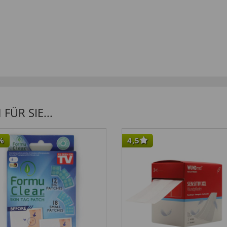
ÜR SIE...
%
4,5