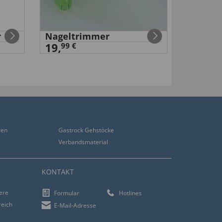
r
Nageltrimmer
Erste-H
19,
2,
99 €
99 €
ren
Gastrock Gehstöcke
Verbandsmaterial
KONTAKT
iere
Formular
Hotlines
reich
E-Mail-Adresse