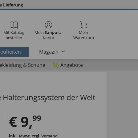
e Lieferung
Mit Katalog
Mein
Sanpura
-
Mein
bestellen
Konto
Warenkorb
euheiten
Magazin
%
ekleidung & Schuhe
Angebote
e Halterungssystem der Welt
€
9
,
99
inkl. MwSt.
zzgl. Versand