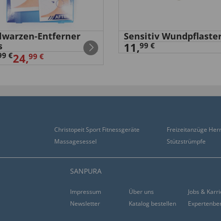
elwarzen-Entferner
Sensitiv Wundpflaste
s
11,
99 €
99 €
24,
99 €
Christopeit Sport Fitnessgeräte
Freizeitanzüge Her
Massagesessel
Stützstrümpfe
SANPURA
Impressum
Über uns
Jobs & Karr
Newsletter
Katalog bestellen
Expertenbe